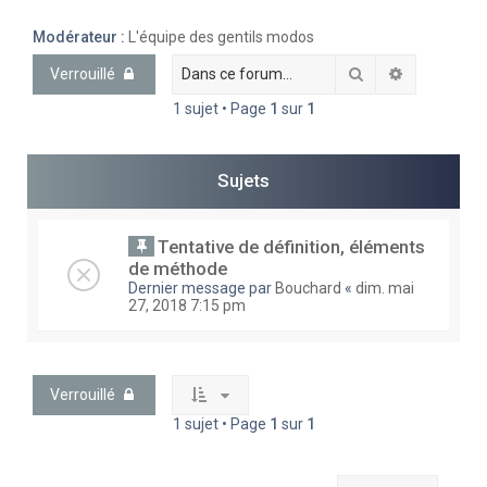
e
Modérateur :
L'équipe des gentils modos
r
Rechercher
Recherche 
Verrouillé
c
1 sujet • Page
1
sur
1
h
e
r
Sujets
Tentative de définition, éléments
de méthode
Dernier message par
Bouchard
«
dim. mai
27, 2018 7:15 pm
Verrouillé
1 sujet • Page
1
sur
1