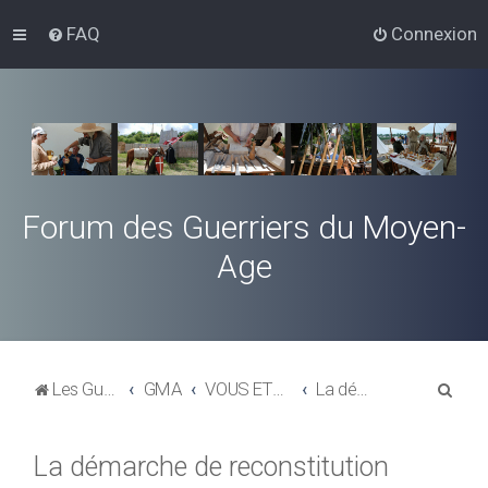
FAQ
Connexion
Forum des Guerriers du Moyen-
Age
R
Les Guerriers du Moyen-Age
GMA
VOUS ETES NOUVEAU SUR CE FORUM, CETTE RUBRIQUE VOUS CONCERNE
La démarche de reconstitution
e
c
La démarche de reconstitution
h