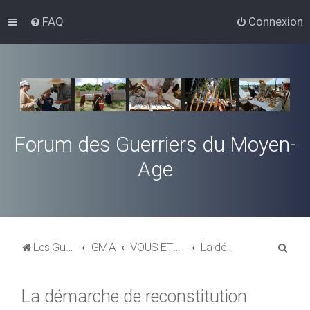
FAQ
Connexion
Forum des Guerriers du Moyen-
Age
R
Les Guerriers du Moyen-Age
GMA
VOUS ETES NOUVEAU SUR CE FORUM, CETTE RUBRIQUE VOUS CONCERNE
La démarche de reconstitution
e
c
La démarche de reconstitution
h