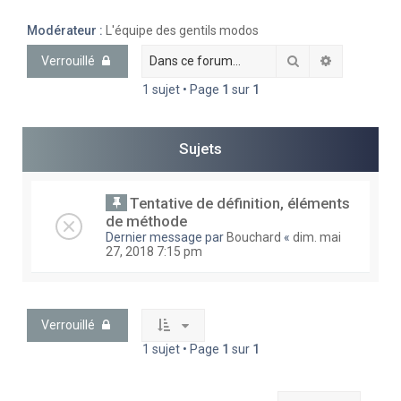
e
Modérateur :
L'équipe des gentils modos
r
Rechercher
Recherche 
Verrouillé
c
1 sujet • Page
1
sur
1
h
e
r
Sujets
Tentative de définition, éléments
de méthode
Dernier message par
Bouchard
«
dim. mai
27, 2018 7:15 pm
Verrouillé
1 sujet • Page
1
sur
1