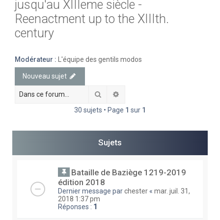
jusqu'au XIIIeme siècle -
e
Reenactment up to the XIIIth.
r
century
c
h
Modérateur :
L'équipe des gentils modos
e
Nouveau sujet
r
Rechercher
Recherche avancée
30 sujets • Page
1
sur
1
Sujets
Bataille de Baziège 1219-2019
édition 2018
Dernier message par
chester
«
mar. juil. 31,
2018 1:37 pm
Réponses :
1