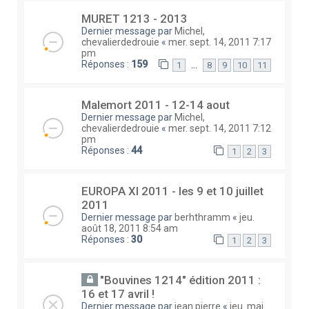
MURET 1213 - 2013
Dernier message par
Michel,
chevalierdedrouie
«
mer. sept. 14, 2011 7:17
pm
Réponses :
159
…
1
8
9
10
11
Malemort 2011 - 12-14 aout
Dernier message par
Michel,
chevalierdedrouie
«
mer. sept. 14, 2011 7:12
pm
Réponses :
44
1
2
3
EUROPA XI 2011 - les 9 et 10 juillet
2011
Dernier message par
berhthramm
«
jeu.
août 18, 2011 8:54 am
Réponses :
30
1
2
3
"Bouvines 1214" édition 2011 :
16 et 17 avril !
Dernier message par
jean pierre
«
jeu. mai