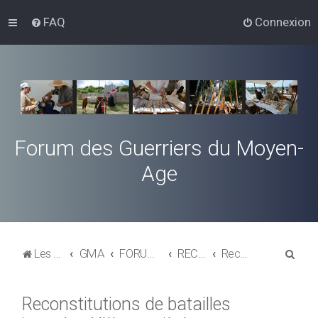
FAQ
Connexion
Forum des Guerriers du Moyen-
Age
R
Les Guerriers du Moyen-Age
GMA
FORUMS D'ANNONCES
RECONSTITUTIONS DE BATAILLES - REENACTMENT, HISTORICAL BATTLES
Reconstitutions de batailles jusqu'au XIIIeme siècle - Reenactment up to the XIIIth. century
e
c
Reconstitutions de batailles
h