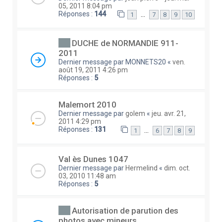
05, 2011 8:04 pm
Réponses :
144
…
1
7
8
9
10
DUCHE de NORMANDIE 911-
2011
Dernier message par
MONNETS20
«
ven.
août 19, 2011 4:26 pm
Réponses :
5
Malemort 2010
Dernier message par
golem
«
jeu. avr. 21,
2011 4:29 pm
Réponses :
131
…
1
6
7
8
9
Val ès Dunes 1047
Dernier message par
Hermelind
«
dim. oct.
03, 2010 11:48 am
Réponses :
5
Autorisation de parution des
photos avec mineurs