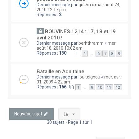
Dernier message par
golem
«
mar. août 24,
2010 12:17 pm
Réponses :
2
BOUVINES 1214 : 17, 18 et 19
avril 2010 !
Dernier message par
berhthramm
«
mer.
août 18, 2010 10:02 am
Réponses :
130
…
1
6
7
8
9
Bataille en Aquitaine
Dernier message par
lou teignou
«
mer. avr.
01, 2009 4:22 am
Réponses :
166
…
1
9
10
11
12
Nouveau sujet
30 sujets • Page
1
sur
1