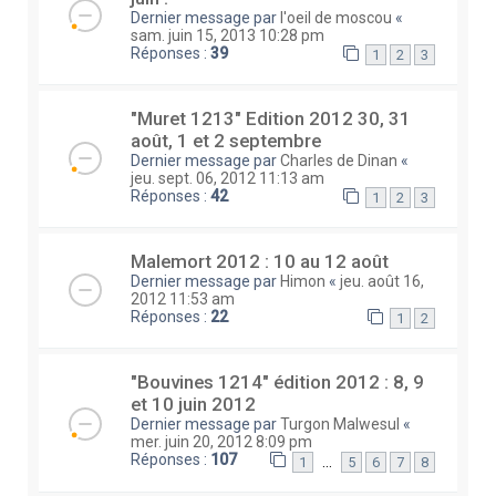
Dernier message par
l'oeil de moscou
«
sam. juin 15, 2013 10:28 pm
Réponses :
39
1
2
3
"Muret 1213" Edition 2012 30, 31
août, 1 et 2 septembre
Dernier message par
Charles de Dinan
«
jeu. sept. 06, 2012 11:13 am
Réponses :
42
1
2
3
Malemort 2012 : 10 au 12 août
Dernier message par
Himon
«
jeu. août 16,
2012 11:53 am
Réponses :
22
1
2
"Bouvines 1214" édition 2012 : 8, 9
et 10 juin 2012
Dernier message par
Turgon Malwesul
«
mer. juin 20, 2012 8:09 pm
Réponses :
107
…
1
5
6
7
8