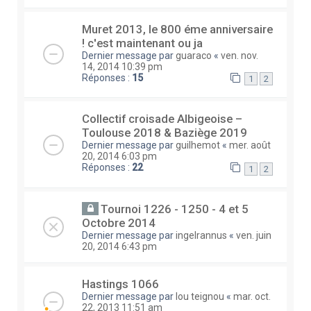
Muret 2013, le 800 éme anniversaire
! c'est maintenant ou ja
Dernier message par
guaraco
«
ven. nov.
14, 2014 10:39 pm
Réponses :
15
1
2
Collectif croisade Albigeoise –
Toulouse 2018 & Baziège 2019
Dernier message par
guilhemot
«
mer. août
20, 2014 6:03 pm
Réponses :
22
1
2
Tournoi 1226 - 1250 - 4 et 5
Octobre 2014
Dernier message par
ingelrannus
«
ven. juin
20, 2014 6:43 pm
Hastings 1066
Dernier message par
lou teignou
«
mar. oct.
22, 2013 11:51 am