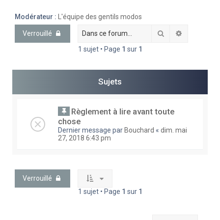
e
Modérateur :
L'équipe des gentils modos
r
Rechercher
Recherche 
Verrouillé
c
1 sujet • Page
1
sur
1
h
e
r
Sujets
Règlement à lire avant toute
chose
Dernier message par
Bouchard
«
dim. mai
27, 2018 6:43 pm
Verrouillé
1 sujet • Page
1
sur
1