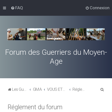
FAQ
Connexion
Forum des Guerriers du Moyen-
Age
R
Les Guerriers du Moyen-Age
GMA
VOUS ETES NOUVEAU SUR CE FORUM, CETTE RUBRIQUE VOUS CONCERNE
Réglement du forum
e
c
Réglement du forum
h