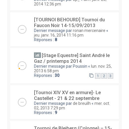
2014 12:36 pm
[TOURNOI BEHOURD] Tournoi du
Faucon Noir 14-15/09/2013
Dernier message par
ronan mercenaire
«
jeu. janv. 16, 2014 11:16 pm
Réponses :
8
[Stage Equestre] Saint André le
Gaz / printemps 2014
Dernier message par
Poussin
«
lun. nov. 25,
2013 6:58 pm
Réponses :
30
1
2
3
[Tournoi XIV XV en armure]- Le
Castellet - 21 & 22 septembre
Dernier message par
de breuilh
«
mer. oct.
02, 2013 7:29 pm
Réponses :
9
Tournoi de Bleiberg (Cologne) – 15-