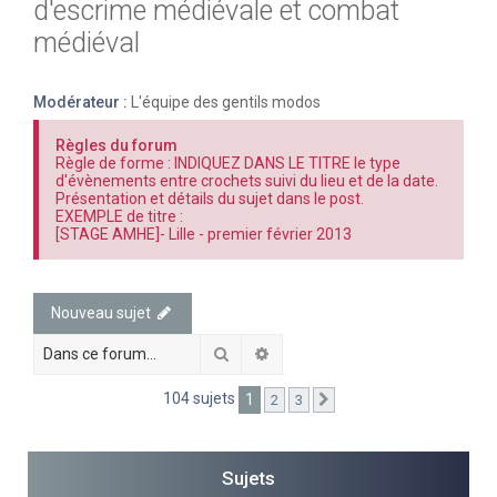
d'escrime médiévale et combat
e
médiéval
r
c
Modérateur :
L'équipe des gentils modos
h
e
Règles du forum
Règle de forme : INDIQUEZ DANS LE TITRE le type
r
d'évènements entre crochets suivi du lieu et de la date.
Présentation et détails du sujet dans le post.
EXEMPLE de titre :
[STAGE AMHE]- Lille - premier février 2013
Nouveau sujet
Rechercher
Recherche avancée
104 sujets
1
2
3
Suivante
Sujets