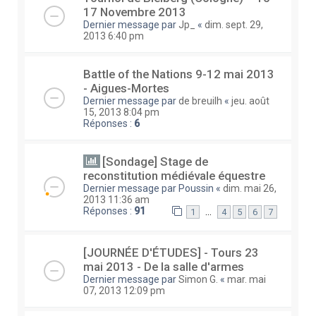
17 Novembre 2013
Dernier message par
Jp_
«
dim. sept. 29,
2013 6:40 pm
Battle of the Nations 9-12 mai 2013
- Aigues-Mortes
Dernier message par
de breuilh
«
jeu. août
15, 2013 8:04 pm
Réponses :
6
[Sondage] Stage de
reconstitution médiévale équestre
Dernier message par
Poussin
«
dim. mai 26,
2013 11:36 am
Réponses :
91
…
1
4
5
6
7
[JOURNÉE D'ÉTUDES] - Tours 23
mai 2013 - De la salle d'armes
Dernier message par
Simon G.
«
mar. mai
07, 2013 12:09 pm