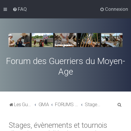
FAQ
Connexion
Forum des Guerriers du Moyen-
Age
R
Les Guerriers du Moyen-Age
GMA
FORUMS D'ANNONCES
Stages, évènements et tournois d'escrime médiévale et combat médiéval
e
c
Stages, évènements et tournois
h