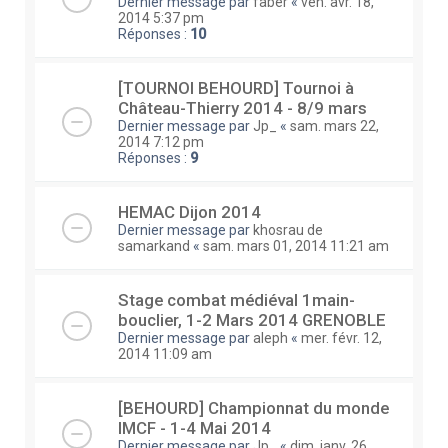
Dernier message par
faber
«
ven. avr. 18,
2014 5:37 pm
Réponses :
10
[TOURNOI BEHOURD] Tournoi à
Château-Thierry 2014 - 8/9 mars
Dernier message par
Jp_
«
sam. mars 22,
2014 7:12 pm
Réponses :
9
HEMAC Dijon 2014
Dernier message par
khosrau de
samarkand
«
sam. mars 01, 2014 11:21 am
Stage combat médiéval 1main-
bouclier, 1-2 Mars 2014 GRENOBLE
Dernier message par
aleph
«
mer. févr. 12,
2014 11:09 am
[BEHOURD] Championnat du monde
IMCF - 1-4 Mai 2014
Dernier message par
Jp_
«
dim. janv. 26,