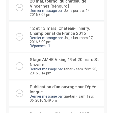
28 mai, tournoi du château de
Vincennes [béhourd]
Dernier message par
Jp_
«
jeu. avr. 14,
2016 8:02 pm
12 et 13 mars, Château-Thierry,
Championnat de France 2016
Dernier message par
Jp_
«
lun. mars 07,
2016 6:00 pm
Réponses :
1
Stage AMHE Viking 19et 20 mars St
Nazaire
Dernier message par
faber
«
sam. févr. 20,
2016 5:14 pm
Publication d'un ouvrage sur l'épée
longue
Dernier message par
gaëtan
«
sam. févr.
06, 2016 3:49 pm