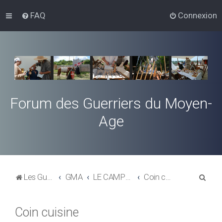
FAQ
Connexion
Forum des Guerriers du Moyen-
Age
R
Les Guerriers du Moyen-Age
GMA
LE CAMPEMENT : VIE ET EQUIPEMENTS
Coin cuisine
e
c
Coin cuisine
h