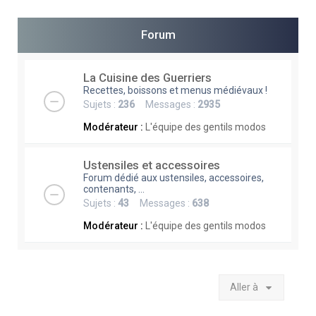
e
r
Forum
c
h
La Cuisine des Guerriers
Recettes, boissons et menus médiévaux !
e
Sujets :
236
Messages :
2935
r
Modérateur :
L'équipe des gentils modos
Ustensiles et accessoires
Forum dédié aux ustensiles, accessoires,
contenants, ...
Sujets :
43
Messages :
638
Modérateur :
L'équipe des gentils modos
Aller à