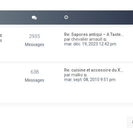
s
Re: Sapores antiqui – A Taste…
2935
V
par
chevalier arnault
us
o
mar. déc. 19, 2023 12:42 pm
Messages
i
r
l
e
d
Re: cuisine et accesoire du X…
638
e
V
par
malko
r
o
mar. sept. 08, 2015 9:51 pm
Messages
n
i
i
r
e
l
r
e
m
d
e
e
s
r
s
n
a
i
g
e
e
r