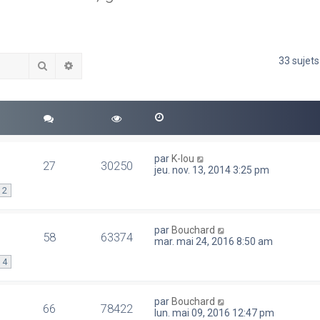
33 sujet
Rechercher
Recherche avancée
par
K-lou
27
30250
jeu. nov. 13, 2014 3:25 pm
2
par
Bouchard
58
63374
mar. mai 24, 2016 8:50 am
4
par
Bouchard
66
78422
lun. mai 09, 2016 12:47 pm