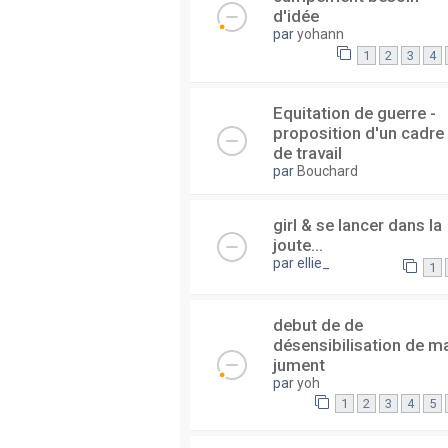
d'idée
par
yohann
1
2
3
4
Equitation de guerre -
proposition d'un cadre
de travail
par
Bouchard
girl & se lancer dans la
joute...
par
ellie_
1
debut de de
désensibilisation de m
jument
par
yoh
1
2
3
4
5