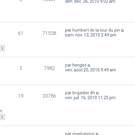
dim. déc. 26, 2010 9:02 am
par
humbert de la tour du pin
61
71558
sam. nov. 13, 2010 2:49 pm
5
par
hengist
3
7982
ven. août 20, 2010 9:49 am
par
brigadier 4h
19
20786
ven. juil. 16, 2010 11:25 pm
in
2
par
ingelrannus