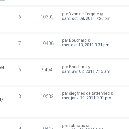
par
Yvan de Tergate
6
10302
sam. oct. 08, 2011 7:20 pm
par
Bouchard
7
10438
mer. avr. 13, 2011 3:31 pm
et
par
Bouchard
6
9454
sam. avr. 02, 2011 7:15 am
par
siegfried de tattenried
8
10582
mer. janv. 19, 2011 9:01 pm
t/
par
fabricius
8
10447