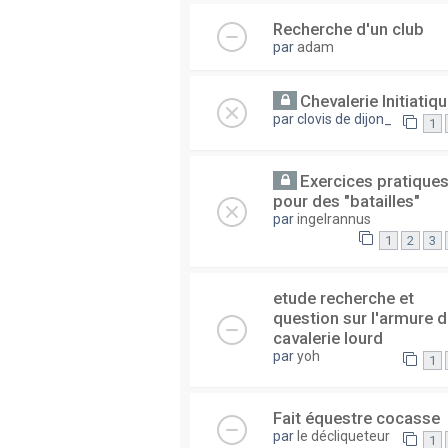
Recherche d'un club
par
adam
Chevalerie Initiatiqu
par
clovis de dijon_
1
Exercices pratique
pour des "batailles"
par
ingelrannus
1
2
3
etude recherche et
question sur l'armure 
cavalerie lourd
par
yoh
1
Fait équestre cocasse
par
le décliqueteur
1