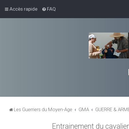
Accès rapide
FAQ
Les Guerriers du Moyen-Age
GMA
GUERRE & AR
Entrainement du cavalier