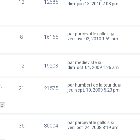
12
12685
dim. juin 13, 2010 7:08 pm
par
parceval le gallois
8
16165
ven. avr. 02, 2010 1:59 pm
par
medieviste
12
19203
dim. oct. 04, 2009 1:26 am
t
par
humbert de la tour du
21
21575
jeu. sept. 10, 2009 5:23 pm
2
par
parceval le gallois
35
30004
ven. oct. 24, 2008 8:19 am