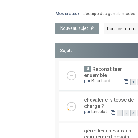
Modérateur :
L'équipe des gentils modos
Nouveau sujet
Sujets
Reconstituer
ensemble
par
Bouchard
1
chevalerie, vitesse de
charge ?
par
lancelot
1
2
3
gérer les chevaux en
campement besoin