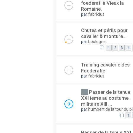
foederati à Vieux la
Romaine.
par
fabricius
Chutes et périls pour
cavalier & monture...
par
boulogne!
1
2
3
4
Training cavalerie des
Foederatie
par
fabricius
Passer de la tenue
XXI ieme au costume
militaire XIII ...
par
humbert de la tour du p
1
Passer de la tenue XXI