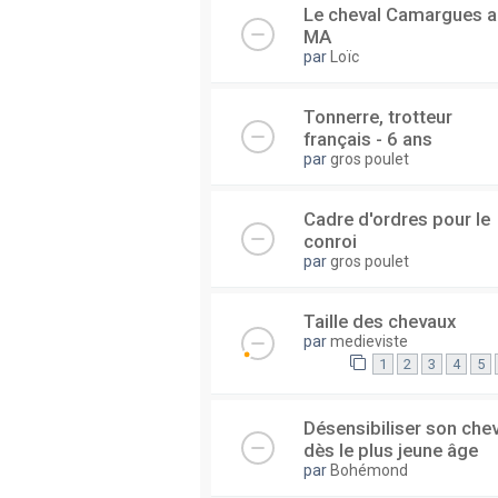
Le cheval Camargues a
MA
par
Loïc
Tonnerre, trotteur
français - 6 ans
par
gros poulet
Cadre d'ordres pour le
conroi
par
gros poulet
Taille des chevaux
par
medieviste
1
2
3
4
5
Désensibiliser son chev
dès le plus jeune âge
par
Bohémond