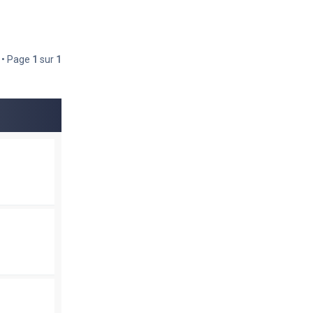
s • Page
1
sur
1