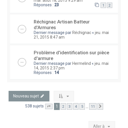
mar. août 18, 2015 9:29 am
Réponses :
23
1
2
Réchignac Artisan Batteur
d'Armures
Dernier message par
Réchignac
«
jeu. mai
21, 2015 8:47 am
Problème d'identification sur pièce
d'armure
Dernier message par
Hermelind
«
jeu. mai
14, 2015 2:37 pm
Réponses :
14
Nouveau sujet
538 sujets
1
…
2
3
4
5
11
Page
1
sur
11
Suivante
Aller à