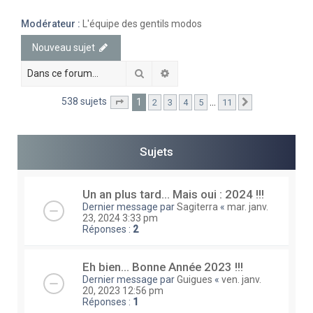
e
Modérateur :
L'équipe des gentils modos
r
Nouveau sujet
c
h
Rechercher
Recherche avancée
e
538 sujets
1
…
2
3
4
5
11
Page
1
sur
11
Suivante
r
Sujets
Un an plus tard… Mais oui : 2024 !!!
Dernier message par
Sagiterra
«
mar. janv.
23, 2024 3:33 pm
Réponses :
2
Eh bien... Bonne Année 2023 !!!
Dernier message par
Guigues
«
ven. janv.
20, 2023 12:56 pm
Réponses :
1