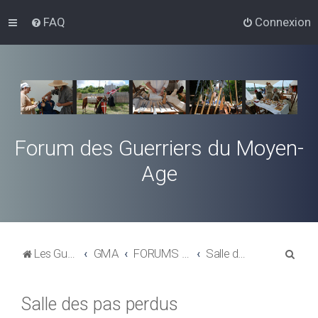
FAQ
Connexion
Forum des Guerriers du Moyen-
Age
R
Les Guerriers du Moyen-Age
GMA
FORUMS GENERALISTES
Salle des pas perdus
e
c
Salle des pas perdus
h