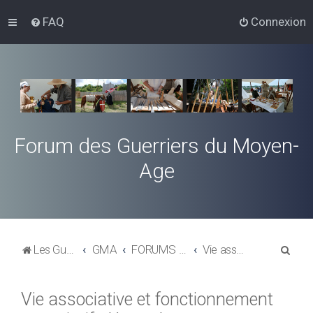
FAQ
Connexion
Forum des Guerriers du Moyen-
Age
R
Les Guerriers du Moyen-Age
GMA
FORUMS GENERALISTES
Vie associative et fonctionnement associatif, démarches
e
c
Vie associative et fonctionnement
h