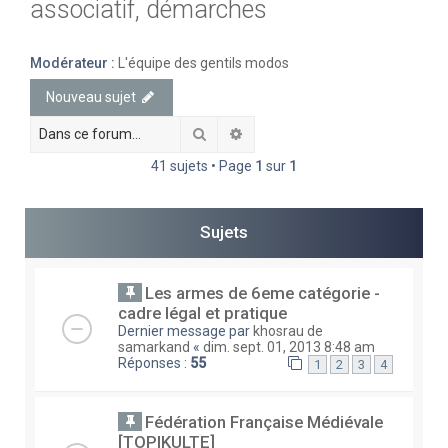
associatif, démarches
e
r
Modérateur :
L'équipe des gentils modos
c
Nouveau sujet
h
e
Rechercher
Recherche avancée
r
41 sujets • Page
1
sur
1
Sujets
Les armes de 6eme catégorie -
cadre légal et pratique
Dernier message par
khosrau de
samarkand
«
dim. sept. 01, 2013 8:48 am
Réponses :
55
1
2
3
4
Fédération Française Médiévale
[TOPIKULTE]