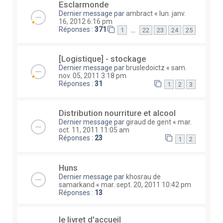
Esclarmonde
Dernier message par
ambract
«
lun. janv.
16, 2012 6:16 pm
Réponses :
371
…
1
22
23
24
25
[Logistique] - stockage
Dernier message par
brusledoictz
«
sam.
nov. 05, 2011 3:18 pm
Réponses :
31
1
2
3
Distribution nourriture et alcool
Dernier message par
giraud de gent
«
mar.
oct. 11, 2011 11:05 am
Réponses :
23
1
2
Huns
Dernier message par
khosrau de
samarkand
«
mar. sept. 20, 2011 10:42 pm
Réponses :
13
le livret d'accueil