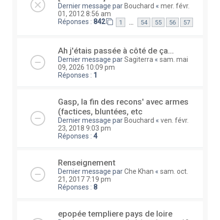
Dernier message par
Bouchard
«
mer. févr.
01, 2012 8:56 am
Réponses :
842
…
1
54
55
56
57
Ah j'étais passée à côté de ça...
Dernier message par
Sagiterra
«
sam. mai
09, 2026 10:09 pm
Réponses :
1
Gasp, la fin des recons' avec armes
(factices, bluntées, etc
Dernier message par
Bouchard
«
ven. févr.
23, 2018 9:03 pm
Réponses :
4
Renseignement
Dernier message par
Che Khan
«
sam. oct.
21, 2017 7:19 pm
Réponses :
8
epopée templiere pays de loire