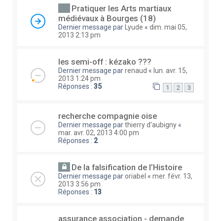
Pratiquer les Arts martiaux
médiévaux à Bourges (18)
Dernier message par
Lyude
«
dim. mai 05,
2013 2:13 pm
les semi-off : kézako ???
Dernier message par
renaud
«
lun. avr. 15,
2013 1:24 pm
Réponses :
35
1
2
3
recherche compagnie oise
Dernier message par
thierry d'aubigny
«
mar. avr. 02, 2013 4:00 pm
Réponses :
2
De la falsification de l’Histoire
Dernier message par
oriabel
«
mer. févr. 13,
2013 3:56 pm
Réponses :
13
assurance association - demande