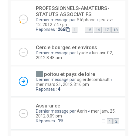
PROFESSIONNELS-AMATEURS-
STATUTS ASSOCIATIFS
Dernier message par
Stéphane
«
jeu. avr.
12, 2012 7:47 pm
Réponses :
266
…
1
15
16
17
18
Cercle bourges et environs
Dernier message par
Lyude
«
lun. avr. 02,
2012 8:48 am
poitou et pays de loire
Dernier message par
ogierdecombault
«
mer. mars 21, 2012 3:16 pm
Réponses :
4
Assurance
Dernier message par
Aerin
«
mer. janv. 25,
2012 8:09 pm
Réponses :
19
1
2