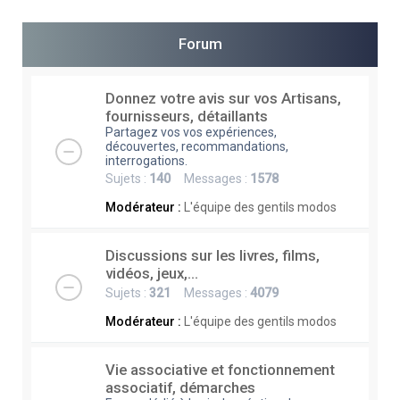
e
r
Forum
c
h
Donnez votre avis sur vos Artisans,
fournisseurs, détaillants
e
Partagez vos vos expériences,
r
découvertes, recommandations,
interrogations.
Sujets :
140
Messages :
1578
Modérateur :
L'équipe des gentils modos
Discussions sur les livres, films,
vidéos, jeux,...
Sujets :
321
Messages :
4079
Modérateur :
L'équipe des gentils modos
Vie associative et fonctionnement
associatif, démarches