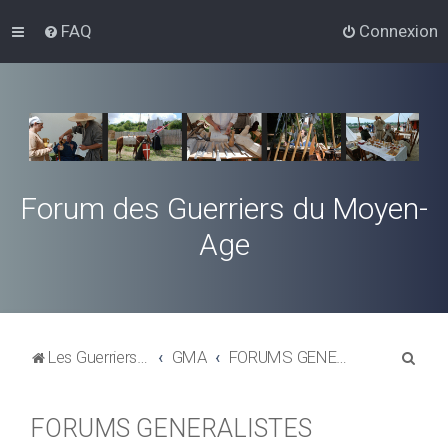
FAQ
Connexion
Forum des Guerriers du Moyen-
Age
R
Les Guerriers du Moyen-Age
GMA
FORUMS GENERALISTES
e
c
FORUMS GENERALISTES
h