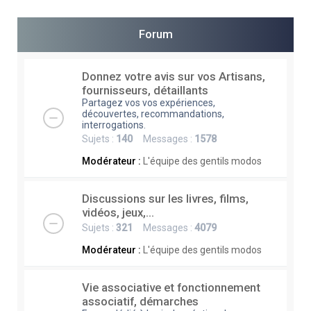
e
r
Forum
c
h
Donnez votre avis sur vos Artisans,
fournisseurs, détaillants
e
Partagez vos vos expériences,
r
découvertes, recommandations,
interrogations.
Sujets :
140
Messages :
1578
Modérateur :
L'équipe des gentils modos
Discussions sur les livres, films,
vidéos, jeux,...
Sujets :
321
Messages :
4079
Modérateur :
L'équipe des gentils modos
Vie associative et fonctionnement
associatif, démarches