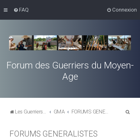
FAQ
Connexion
Forum des Guerriers du Moyen-
Age
R
Les Guerriers du Moyen-Age
GMA
FORUMS GENERALISTES
e
c
FORUMS GENERALISTES
h