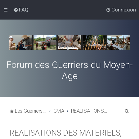
FAQ
Connexion
Forum des Guerriers du Moyen-
Age
R
Les Guerriers du Moyen-Age
GMA
REALISATIONS DES MATERIELS, EQUIPEMENTS ET ACCESSOIRES
e
c
REALISATIONS DES MATERIELS,
h