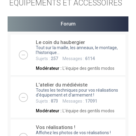
EQUIPEMENTS ET ACCESSOIRES
e
r
c
Forum
h
e
Le coin du haubergier
Tout sur la maille, les anneaux, le montage,
r
l'historique...
Sujets :
257
Messages :
6114
Modérateur :
L'équipe des gentils modos
L'atelier du médiéviste
Toutes les techniques pour vos réalisations
d'équipement et d'armement !
Sujets :
873
Messages :
17091
Modérateur :
L'équipe des gentils modos
Vos réalisations !
Affichez les photos de vos réalisations !