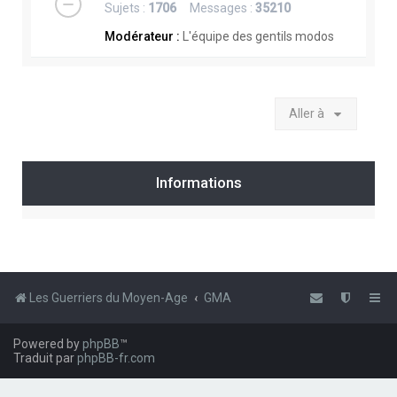
Sujets :
1706
Messages :
35210
Modérateur :
L'équipe des gentils modos
Aller à
Informations
Les Guerriers du Moyen-Age
GMA
Powered by
phpBB
™
Traduit par
phpBB-fr.com