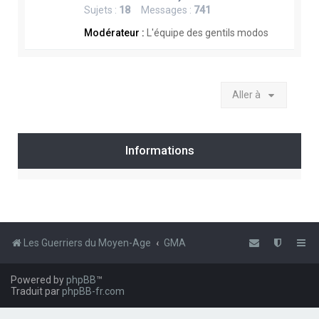
Sujets :
18
Messages :
741
Modérateur :
L'équipe des gentils modos
Aller à
Informations
Les Guerriers du Moyen-Age
GMA
Powered by
phpBB
™
Traduit par
phpBB-fr.com