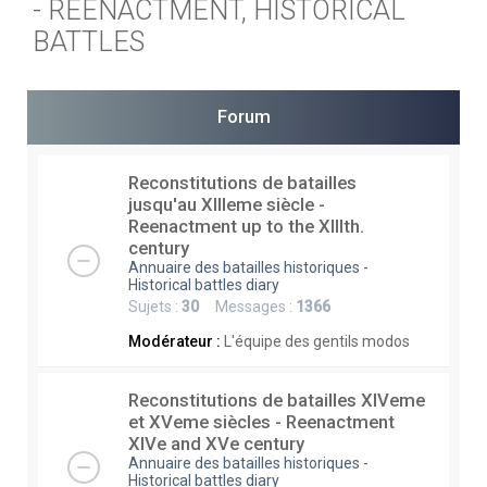
- REENACTMENT, HISTORICAL
e
BATTLES
r
c
h
Forum
e
r
Reconstitutions de batailles
jusqu'au XIIIeme siècle -
Reenactment up to the XIIIth.
century
Annuaire des batailles historiques -
Historical battles diary
Sujets :
30
Messages :
1366
Modérateur :
L'équipe des gentils modos
Reconstitutions de batailles XIVeme
et XVeme siècles - Reenactment
XIVe and XVe century
Annuaire des batailles historiques -
Historical battles diary