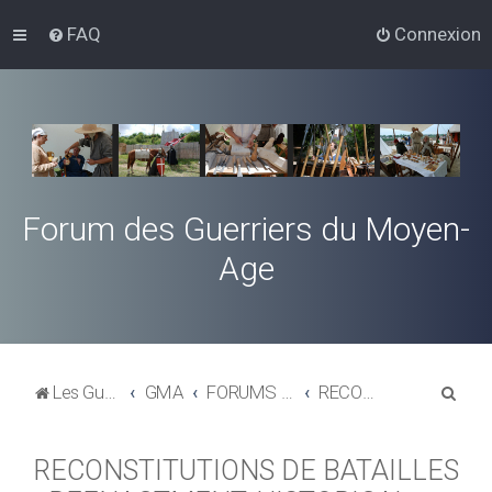
FAQ
Connexion
Forum des Guerriers du Moyen-
Age
R
Les Guerriers du Moyen-Age
GMA
FORUMS D'ANNONCES
RECONSTITUTIONS DE BATAILLES - REENACTMENT, HISTORICAL BATTLES
e
c
RECONSTITUTIONS DE BATAILLES
h