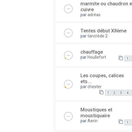
marmite ou chaudron 
cuivre
par
adréas
Tentes début XIIème
par
tancrède 2
chauffage
par
Houllefort
1
Les coupes, calices
ets....
par
chester
1
2
3
4
Moustiques et
moustiquaire
par
Aerin
1