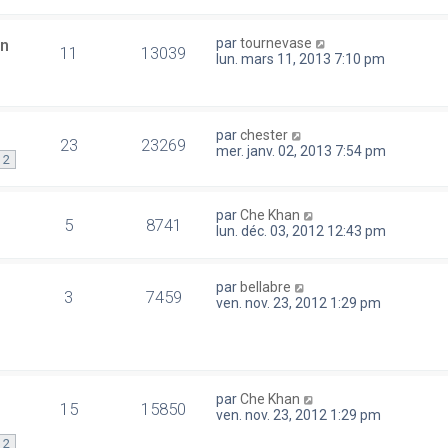
en
par
tournevase
11
13039
lun. mars 11, 2013 7:10 pm
par
chester
23
23269
mer. janv. 02, 2013 7:54 pm
2
par
Che Khan
5
8741
lun. déc. 03, 2012 12:43 pm
par
bellabre
3
7459
ven. nov. 23, 2012 1:29 pm
par
Che Khan
15
15850
ven. nov. 23, 2012 1:29 pm
2