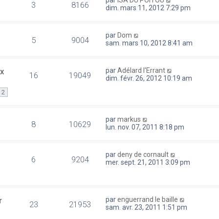
3
8166
dim. mars 11, 2012 7:29 pm
par
Dom
5
9004
sam. mars 10, 2012 8:41 am
ux
par
Adélard l'Errant
16
19049
dim. févr. 26, 2012 10:19 am
2
par
markus
8
10629
lun. nov. 07, 2011 8:18 pm
par
deny de cornault
6
9204
mer. sept. 21, 2011 3:09 pm
r
par
enguerrand le baille
23
21953
sam. avr. 23, 2011 1:51 pm