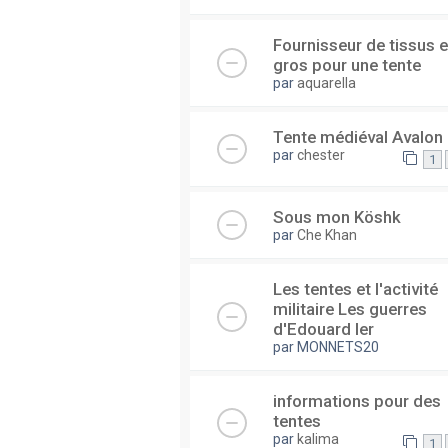
Fournisseur de tissus 
gros pour une tente
par
aquarella
Tente médiéval Avalon
par
chester
1
Sous mon Köshk
par
Che Khan
Les tentes et l'activité
militaire Les guerres
d'Edouard Ier
par
MONNETS20
informations pour des
tentes
par
kalima
1