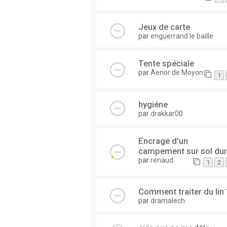
Jeux de carte
par
enguerrand le baille
Tente spéciale
par
Aenor de Moyon
1
hygiéne
par
drakkar00
Encrage d'un
campement sur sol dur
par
renaud
1
2
Comment traiter du lin 
par
dramalech