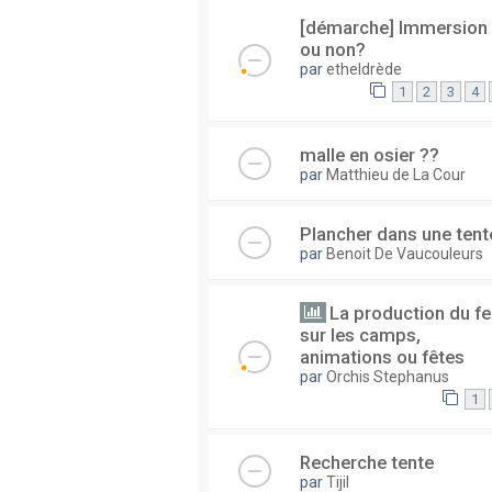
[démarche] Immersion
ou non?
par
etheldrède
1
2
3
4
malle en osier ??
par
Matthieu de La Cour
Plancher dans une tent
par
Benoit De Vaucouleurs
La production du f
sur les camps,
animations ou fêtes
par
Orchis Stephanus
1
Recherche tente
par
Tijil