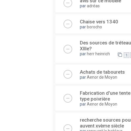
avis sur ce modèle
par
adréas
Chaise vers 1340
par
borocho
Des sources de trétea
XIIIe?
par
herr heinrich
1
Achats de tabourets
par
Aenor de Moyon
Fabrication d'une tente
type poivrière
par
Aenor de Moyon
recherche sources pou
auvent xvème siècle
par
renouart le batéeur