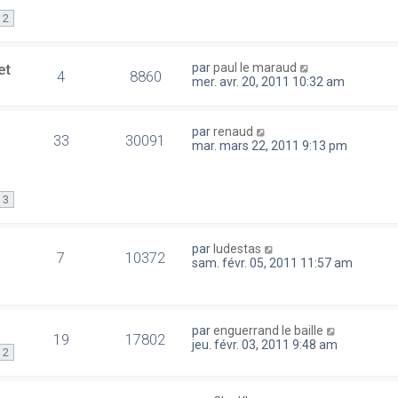
2
et
par
paul le maraud
4
8860
mer. avr. 20, 2011 10:32 am
par
renaud
33
30091
mar. mars 22, 2011 9:13 pm
3
par
ludestas
7
10372
sam. févr. 05, 2011 11:57 am
par
enguerrand le baille
19
17802
jeu. févr. 03, 2011 9:48 am
2