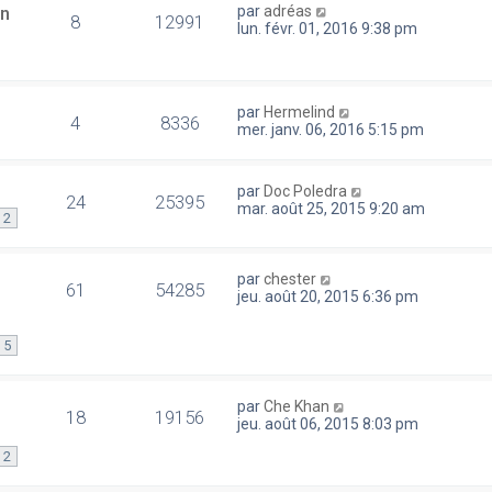
en
par
adréas
8
12991
lun. févr. 01, 2016 9:38 pm
par
Hermelind
4
8336
mer. janv. 06, 2016 5:15 pm
par
Doc Poledra
24
25395
mar. août 25, 2015 9:20 am
2
par
chester
61
54285
jeu. août 20, 2015 6:36 pm
5
par
Che Khan
18
19156
jeu. août 06, 2015 8:03 pm
2