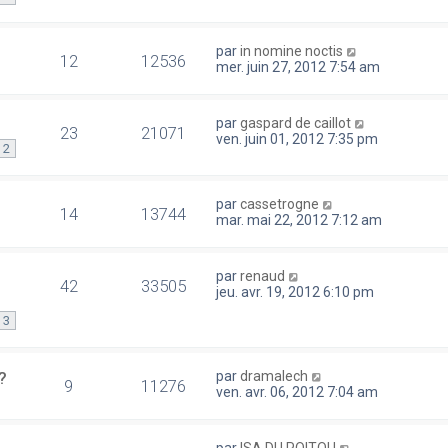
par
in nomine noctis
12
12536
mer. juin 27, 2012 7:54 am
par
gaspard de caillot
23
21071
ven. juin 01, 2012 7:35 pm
2
par
cassetrogne
14
13744
mar. mai 22, 2012 7:12 am
par
renaud
42
33505
jeu. avr. 19, 2012 6:10 pm
3
?
par
dramalech
9
11276
ven. avr. 06, 2012 7:04 am
par
ISA DU POITOU