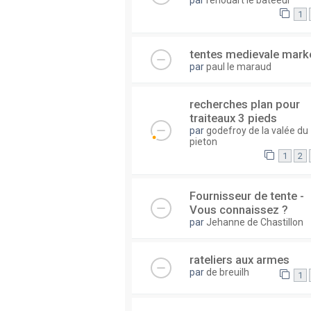
1
tentes medievale mark
par
paul le maraud
recherches plan pour
traiteaux 3 pieds
par
godefroy de la valée du
pieton
1
2
Fournisseur de tente -
Vous connaissez ?
par
Jehanne de Chastillon
rateliers aux armes
par
de breuilh
1