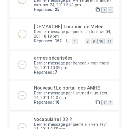
Dernier message par
Pierre de Mirmande
«
dim. avr. 24, 2011 5:41 pm
Réponses :
25
1
2
[DEMARCHE] Tournois de Mêlée
Dernier message par
pierre al
«
lun. avr. 04,
2011 8:19 pm
Réponses :
152
…
1
8
9
10
11
armes sécurisées
Dernier message par
beneoit
«
mar. mars
15, 2011 10:09 pm
Réponses :
7
Nouveau ! Le portail des AMHE
Dernier message par
Hartmod
«
lun. févr.
14, 2011 11:07 am
Réponses :
18
1
2
vocabulaire I.33 ?
Dernier message par
pierre al
«
ven. févr.