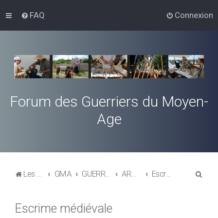
FAQ
Connexion
Forum des Guerriers du Moyen-
Age
R
Les Guerriers du Moyen-Age
GMA
GUERRE & ARMEMENT
ARMES,COMBAT, BATAILLES, TACTIQUES
Escrime médiévale
e
c
Escrime médiévale
h