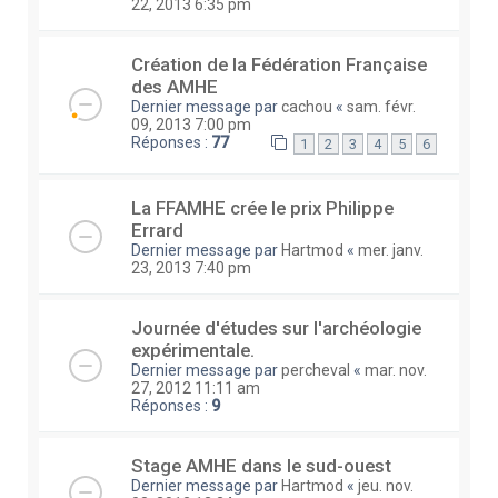
22, 2013 6:35 pm
Création de la Fédération Française
des AMHE
Dernier message par
cachou
«
sam. févr.
09, 2013 7:00 pm
Réponses :
77
1
2
3
4
5
6
La FFAMHE crée le prix Philippe
Errard
Dernier message par
Hartmod
«
mer. janv.
23, 2013 7:40 pm
Journée d'études sur l'archéologie
expérimentale.
Dernier message par
percheval
«
mar. nov.
27, 2012 11:11 am
Réponses :
9
Stage AMHE dans le sud-ouest
Dernier message par
Hartmod
«
jeu. nov.