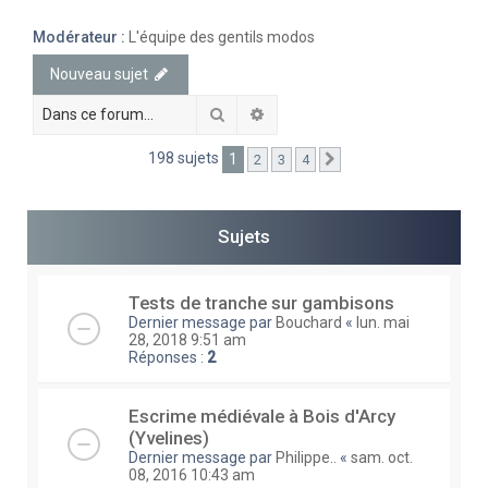
e
Modérateur :
L'équipe des gentils modos
r
Nouveau sujet
c
h
Rechercher
Recherche avancée
e
198 sujets
1
2
3
4
Suivante
r
Sujets
Tests de tranche sur gambisons
Dernier message par
Bouchard
«
lun. mai
28, 2018 9:51 am
Réponses :
2
Escrime médiévale à Bois d'Arcy
(Yvelines)
Dernier message par
Philippe..
«
sam. oct.
08, 2016 10:43 am