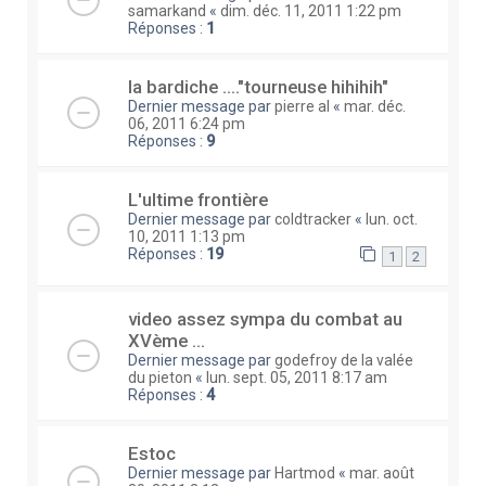
samarkand
«
dim. déc. 11, 2011 1:22 pm
Réponses :
1
la bardiche ...."tourneuse hihihih"
Dernier message par
pierre al
«
mar. déc.
06, 2011 6:24 pm
Réponses :
9
L'ultime frontière
Dernier message par
coldtracker
«
lun. oct.
10, 2011 1:13 pm
Réponses :
19
1
2
video assez sympa du combat au
XVème ...
Dernier message par
godefroy de la valée
du pieton
«
lun. sept. 05, 2011 8:17 am
Réponses :
4
Estoc
Dernier message par
Hartmod
«
mar. août