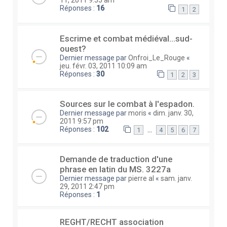
11, 2011 9:55 am
Réponses :
16
1
2
Escrime et combat médiéval...sud-
ouest?
Dernier message par
Onfroi_Le_Rouge
«
jeu. févr. 03, 2011 10:09 am
Réponses :
30
1
2
3
Sources sur le combat à l'espadon.
Dernier message par
moris
«
dim. janv. 30,
2011 9:57 pm
Réponses :
102
…
1
4
5
6
7
Demande de traduction d'une
phrase en latin du MS. 3227a
Dernier message par
pierre al
«
sam. janv.
29, 2011 2:47 pm
Réponses :
1
REGHT/RECHT association