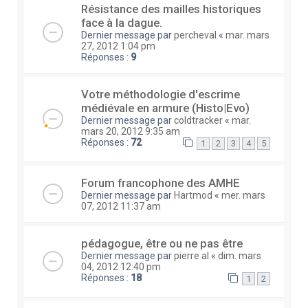
Résistance des mailles historiques
face à la dague.
Dernier message par
percheval
«
mar. mars
27, 2012 1:04 pm
Réponses :
9
Votre méthodologie d'escrime
médiévale en armure (Histo|Evo)
Dernier message par
coldtracker
«
mar.
mars 20, 2012 9:35 am
Réponses :
72
1
2
3
4
5
Forum francophone des AMHE
Dernier message par
Hartmod
«
mer. mars
07, 2012 11:37 am
pédagogue, être ou ne pas être
Dernier message par
pierre al
«
dim. mars
04, 2012 12:40 pm
Réponses :
18
1
2