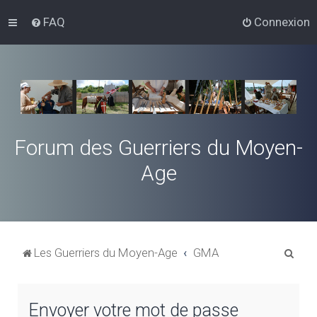
FAQ
Connexion
Forum des Guerriers du Moyen-
Age
R
Les Guerriers du Moyen-Age
GMA
e
c
Envoyer votre mot de passe
h