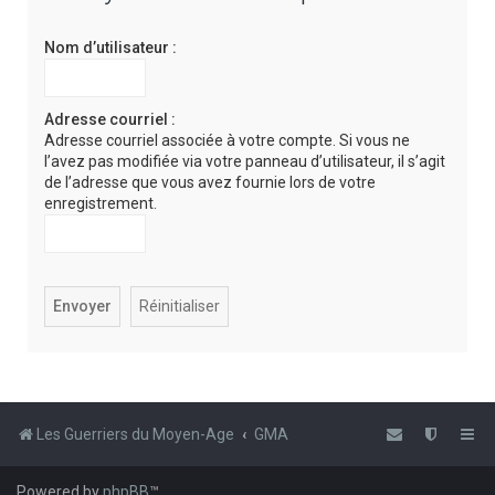
e
Nom d’utilisateur :
r
c
h
Adresse courriel :
Adresse courriel associée à votre compte. Si vous ne
e
l’avez pas modifiée via votre panneau d’utilisateur, il s’agit
r
de l’adresse que vous avez fournie lors de votre
enregistrement.
Les Guerriers du Moyen-Age
GMA
Powered by
phpBB
™