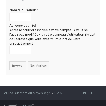
e
Nom d’utilisateur :
r
c
h
Adresse courriel :
Adresse courriel associée à votre compte. Si vous ne
e
l’avez pas modifiée via votre panneau d’utilisateur, il s’agit
r
de l’adresse que vous avez fournie lors de votre
enregistrement.
Les Guerriers du Moyen-Age
GMA
Powered by
phpBB
™