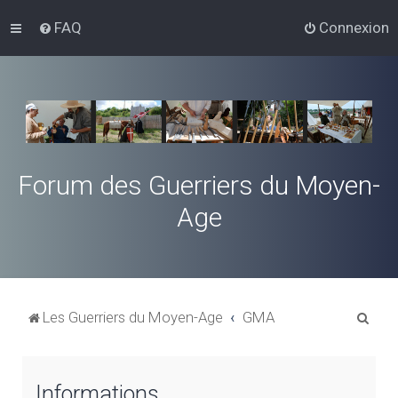
FAQ
Connexion
Forum des Guerriers du Moyen-
Age
R
Les Guerriers du Moyen-Age
GMA
e
c
Informations
h