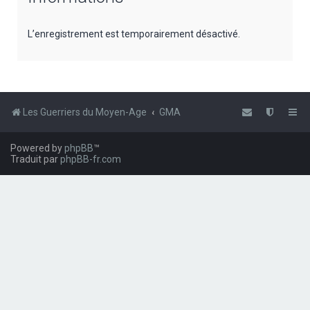
e
r
L’enregistrement est temporairement désactivé.
c
h
e
r
Les Guerriers du Moyen-Age
GMA
Powered by
phpBB
™
Traduit par
phpBB-fr.com