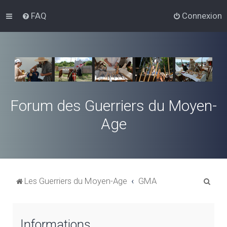
FAQ
Connexion
Forum des Guerriers du Moyen-
Age
R
Les Guerriers du Moyen-Age
GMA
e
c
Informations
h