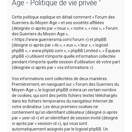
Age - Politique de vie privée
e
r
Cette politique explique en détail comment « Forum des
c
Guerriers du Moyen-Age » et ses sociétés affiliées
(désignés ci-après par « nous », « notre », « nos », « Forum
h
des Guerriers du Moyen-Age »,
e
« https://www.guerriersma.com/forum ») et phpBB
(désigné ci-après par « ils », « eux », « leur », « logiciel
r
phpBB », « www.phpbb.com », « phpBB Limited », « Équipes
phpBB ») utilisent n’importe quelle information collectée
pendant n’importe quelle session d’utilisation de votre part
(désignée ci-après par « vos informations »).
Vos informations sont collectées de deux manières.
Premièrement, en naviguant sur « Forum des Guerriers du
Moyen-Age », le logiciel phpBB créera un certain nombre
de cookies, qui sont des petits fichiers textes téléchargés
dans les fichiers temporaires du navigateur Internet de
votre ordinateur. Les deux premiers cookies ne
contiennent qu’un identifiant utilisateur (désigné ci-après
par « user-id ») et un identifiant de session invité (désigné
ci-après par « session-id »), qui vous sont
automatiquement assignés par le logiciel phpBB. Un