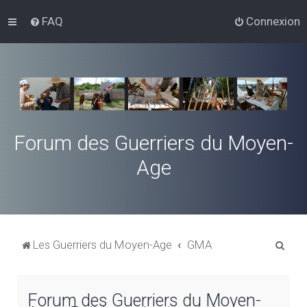
FAQ
Connexion
Forum des Guerriers du Moyen-
Age
R
Les Guerriers du Moyen-Age
GMA
e
c
Forum des Guerriers du Moyen-
h