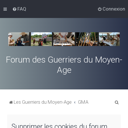
FAQ
Connexion
Forum des Guerriers du Moyen-
Age
R
Les Guerriers du Moyen-Age
GMA
e
c
Supprimer les cookies du forum
h