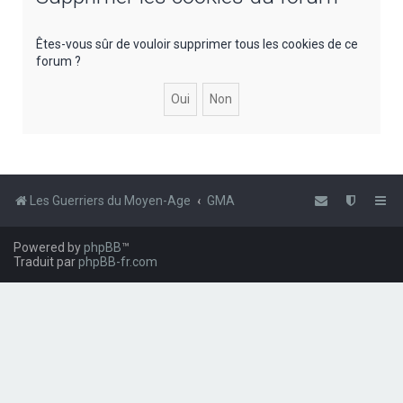
e
r
Êtes-vous sûr de vouloir supprimer tous les cookies de ce
forum ?
c
h
e
r
Les Guerriers du Moyen-Age
GMA
Powered by
phpBB
™
Traduit par
phpBB-fr.com