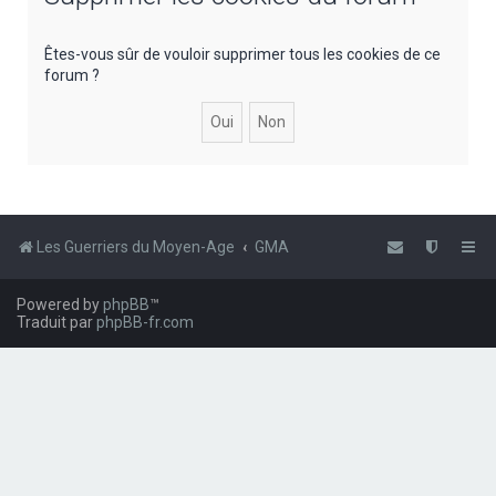
e
r
Êtes-vous sûr de vouloir supprimer tous les cookies de ce
forum ?
c
h
e
r
Les Guerriers du Moyen-Age
GMA
Powered by
phpBB
™
Traduit par
phpBB-fr.com