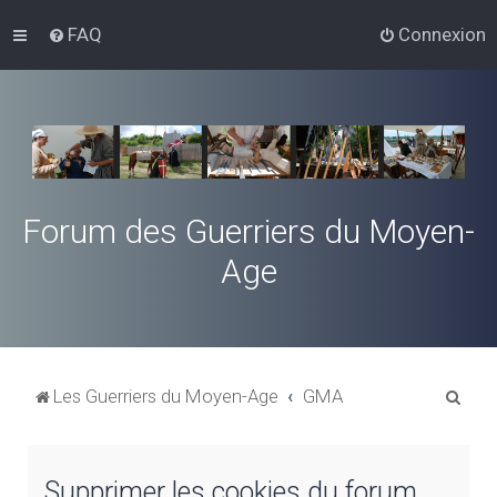
FAQ
Connexion
Forum des Guerriers du Moyen-
Age
R
Les Guerriers du Moyen-Age
GMA
e
c
Supprimer les cookies du forum
h