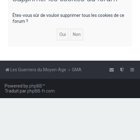
e
r
Êtes-vous sûr de vouloir supprimer tous les cookies de ce
forum ?
c
h
e
r
Les Guerriers du Moyen-Age
GMA
Powered by
phpBB
™
Traduit par
phpBB-fr.com