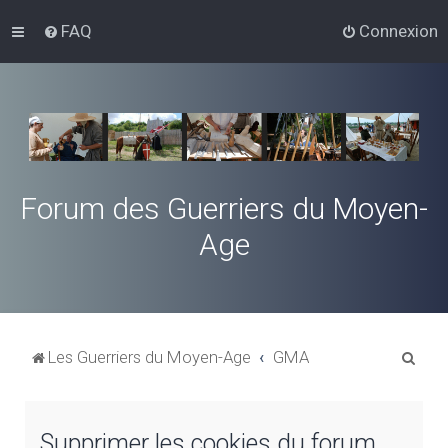
FAQ
Connexion
Forum des Guerriers du Moyen-
Age
R
Les Guerriers du Moyen-Age
GMA
e
c
Supprimer les cookies du forum
h