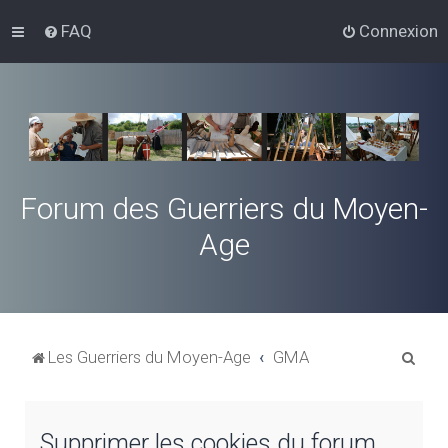
FAQ
Connexion
Forum des Guerriers du Moyen-
Age
R
Les Guerriers du Moyen-Age
GMA
e
c
Supprimer les cookies du forum
h