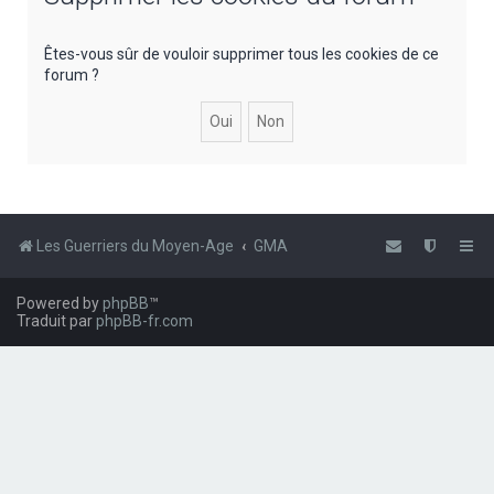
e
r
Êtes-vous sûr de vouloir supprimer tous les cookies de ce
forum ?
c
h
e
r
Les Guerriers du Moyen-Age
GMA
Powered by
phpBB
™
Traduit par
phpBB-fr.com