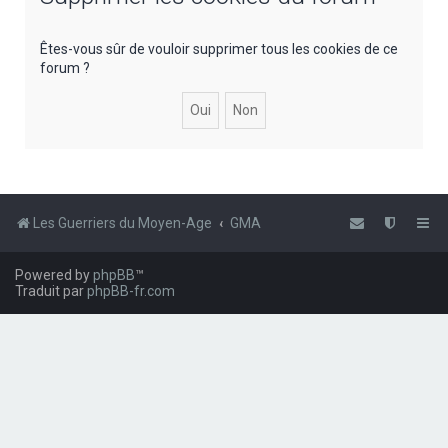
e
r
Êtes-vous sûr de vouloir supprimer tous les cookies de ce
forum ?
c
h
e
r
Les Guerriers du Moyen-Age
GMA
Powered by
phpBB
™
Traduit par
phpBB-fr.com