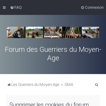
FAQ
Connexion
Forum des Guerriers du Moyen-
Age
R
Les Guerriers du Moyen-Age
GMA
e
c
Supprimer les cookies du forum
h