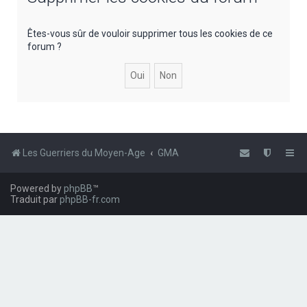
e
r
Êtes-vous sûr de vouloir supprimer tous les cookies de ce
forum ?
c
h
e
r
Les Guerriers du Moyen-Age
GMA
Powered by
phpBB
™
Traduit par
phpBB-fr.com