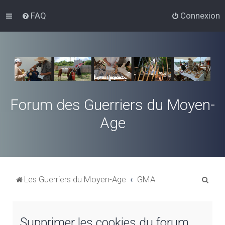
FAQ
Connexion
Forum des Guerriers du Moyen-
Age
R
Les Guerriers du Moyen-Age
GMA
e
c
Supprimer les cookies du forum
h