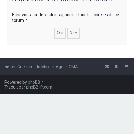
e
r
Êtes-vous sûr de vouloir supprimer tous les cookies de ce
forum ?
c
h
e
r
Les Guerriers du Moyen-Age
GMA
Powered by
phpBB
™
Traduit par
phpBB-fr.com