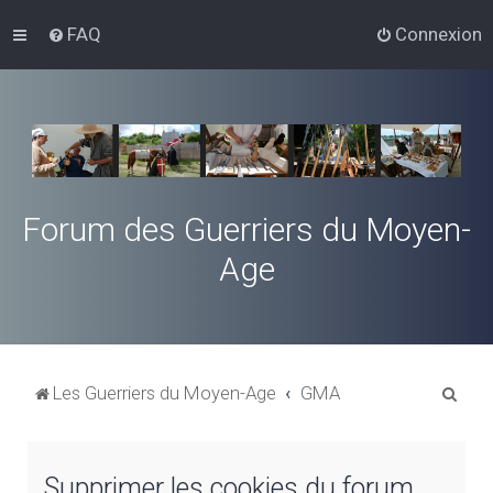
FAQ
Connexion
Forum des Guerriers du Moyen-
Age
R
Les Guerriers du Moyen-Age
GMA
e
c
Supprimer les cookies du forum
h