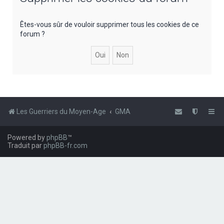
e
r
Êtes-vous sûr de vouloir supprimer tous les cookies de ce
forum ?
c
h
e
r
Les Guerriers du Moyen-Age
GMA
Powered by
phpBB
™
Traduit par
phpBB-fr.com