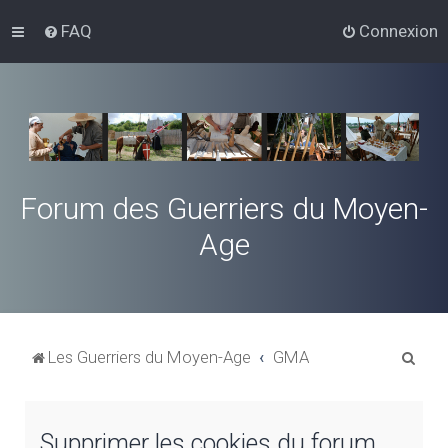
FAQ
Connexion
Forum des Guerriers du Moyen-
Age
R
Les Guerriers du Moyen-Age
GMA
e
c
Supprimer les cookies du forum
h