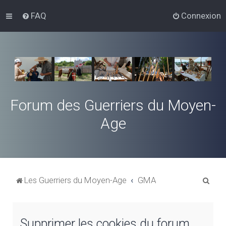
FAQ
Connexion
Forum des Guerriers du Moyen-
Age
R
Les Guerriers du Moyen-Age
GMA
e
c
Supprimer les cookies du forum
h