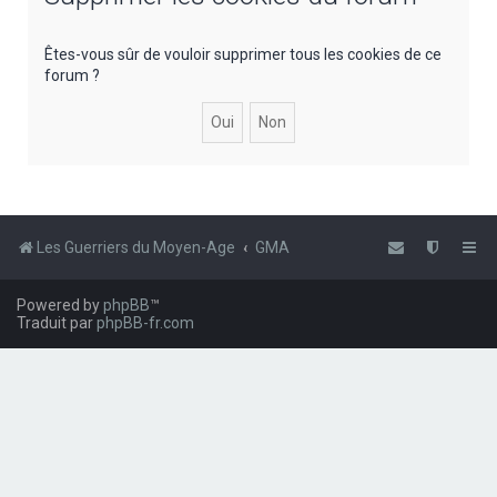
e
r
Êtes-vous sûr de vouloir supprimer tous les cookies de ce
forum ?
c
h
e
r
Les Guerriers du Moyen-Age
GMA
Powered by
phpBB
™
Traduit par
phpBB-fr.com