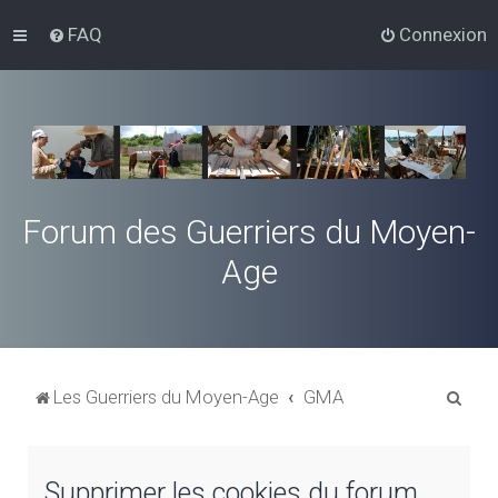
FAQ
Connexion
Forum des Guerriers du Moyen-
Age
R
Les Guerriers du Moyen-Age
GMA
e
c
Supprimer les cookies du forum
h