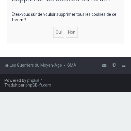
e
r
Êtes-vous sûr de vouloir supprimer tous les cookies de ce
forum ?
c
h
e
r
Les Guerriers du Moyen-Age
GMA
Powered by
phpBB
™
Traduit par
phpBB-fr.com