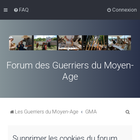
FAQ
Connexion
Forum des Guerriers du Moyen-
Age
R
Les Guerriers du Moyen-Age
GMA
e
c
Supprimer les cookies du forum
h