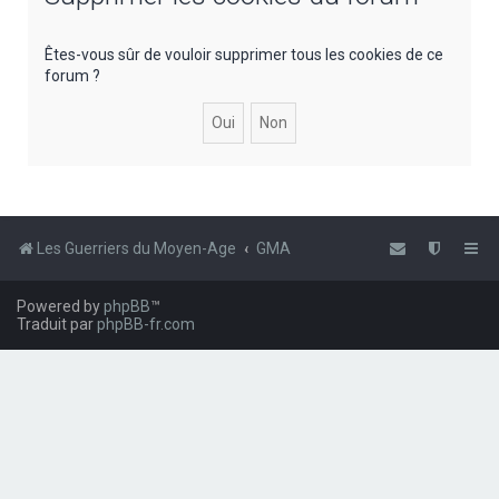
e
r
Êtes-vous sûr de vouloir supprimer tous les cookies de ce
forum ?
c
h
e
r
Les Guerriers du Moyen-Age
GMA
Powered by
phpBB
™
Traduit par
phpBB-fr.com