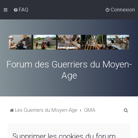
FAQ
Connexion
Forum des Guerriers du Moyen-
Age
R
Les Guerriers du Moyen-Age
GMA
e
c
Supprimer les cookies du forum
h