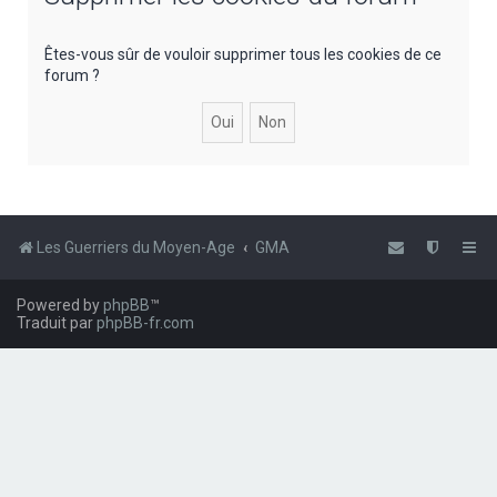
e
r
Êtes-vous sûr de vouloir supprimer tous les cookies de ce
forum ?
c
h
e
r
Les Guerriers du Moyen-Age
GMA
Powered by
phpBB
™
Traduit par
phpBB-fr.com