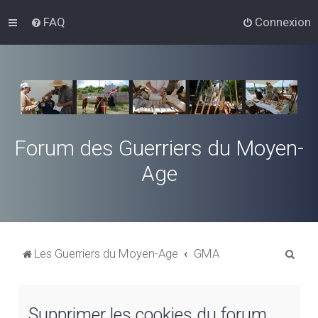
FAQ
Connexion
Forum des Guerriers du Moyen-
Age
R
Les Guerriers du Moyen-Age
GMA
e
c
Supprimer les cookies du forum
h