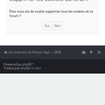
e
r
Êtes-vous sûr de vouloir supprimer tous les cookies de ce
forum ?
c
h
e
r
Les Guerriers du Moyen-Age
GMA
Powered by
phpBB
™
Traduit par
phpBB-fr.com