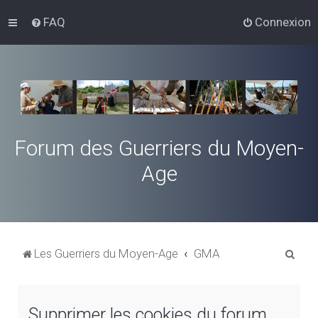
FAQ
Connexion
Forum des Guerriers du Moyen-
Age
R
Les Guerriers du Moyen-Age
GMA
e
c
Supprimer les cookies du forum
h