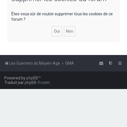
e
r
Êtes-vous sûr de vouloir supprimer tous les cookies de ce
forum ?
c
h
e
r
Les Guerriers du Moyen-Age
GMA
Powered by
phpBB
™
Traduit par
phpBB-fr.com