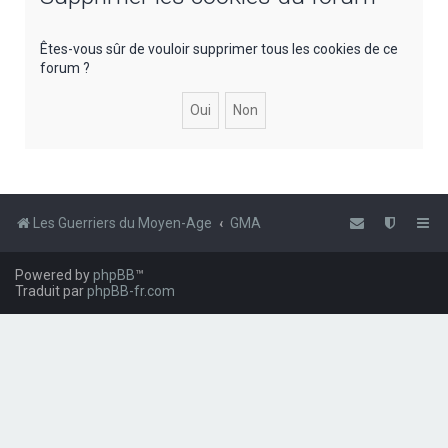
e
r
Êtes-vous sûr de vouloir supprimer tous les cookies de ce
forum ?
c
h
e
r
Les Guerriers du Moyen-Age
GMA
Powered by
phpBB
™
Traduit par
phpBB-fr.com