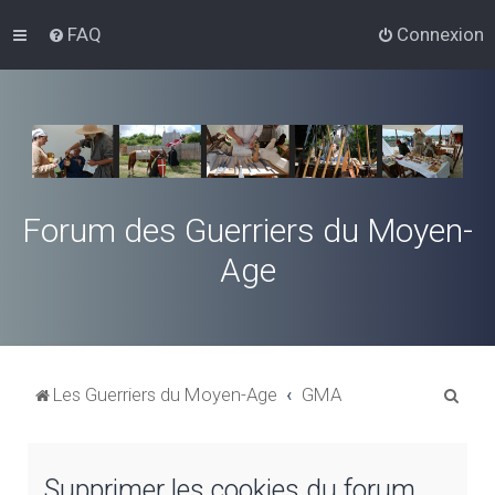
FAQ
Connexion
Forum des Guerriers du Moyen-
Age
R
Les Guerriers du Moyen-Age
GMA
e
c
Supprimer les cookies du forum
h