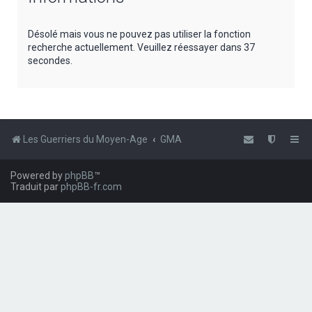
e
r
Désolé mais vous ne pouvez pas utiliser la fonction
recherche actuellement. Veuillez réessayer dans 37
c
secondes.
h
e
r
Les Guerriers du Moyen-Age
GMA
Powered by
phpBB
™
Traduit par
phpBB-fr.com