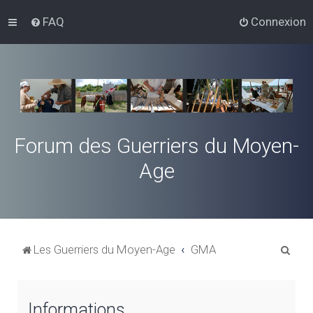
FAQ
Connexion
Forum des Guerriers du Moyen-
Age
R
Les Guerriers du Moyen-Age
GMA
e
c
Informations
h