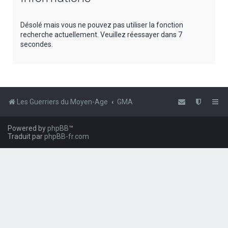
e
r
Désolé mais vous ne pouvez pas utiliser la fonction
recherche actuellement. Veuillez réessayer dans 7
c
secondes.
h
e
r
Les Guerriers du Moyen-Age
GMA
Powered by
phpBB
™
Traduit par
phpBB-fr.com