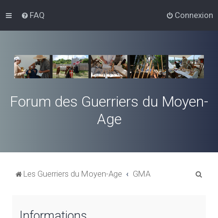
FAQ
Connexion
Forum des Guerriers du Moyen-
Age
R
Les Guerriers du Moyen-Age
GMA
e
c
Informations
h