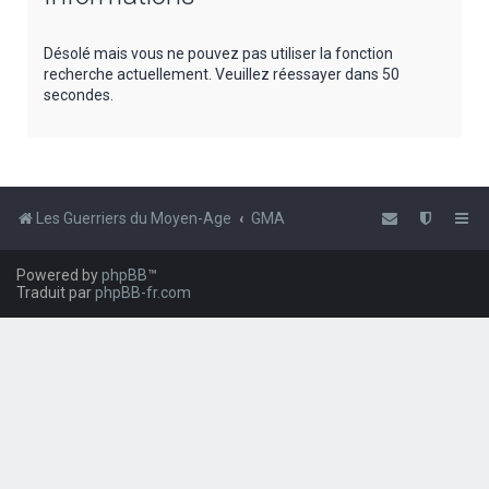
e
r
Désolé mais vous ne pouvez pas utiliser la fonction
recherche actuellement. Veuillez réessayer dans 50
c
secondes.
h
e
r
Les Guerriers du Moyen-Age
GMA
Powered by
phpBB
™
Traduit par
phpBB-fr.com