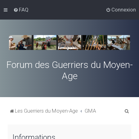
FAQ
Connexion
Forum des Guerriers du Moyen-
Age
R
Les Guerriers du Moyen-Age
GMA
e
c
Informations
h