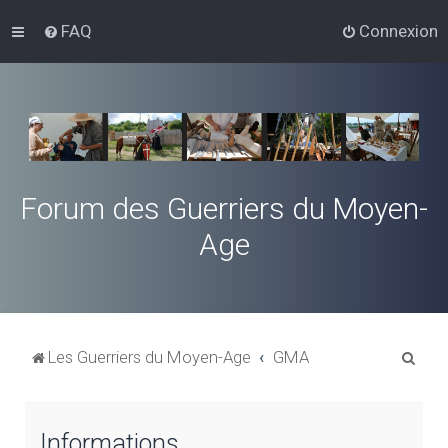
FAQ
Connexion
Forum des Guerriers du Moyen-
Age
R
Les Guerriers du Moyen-Age
GMA
e
c
Informations
h