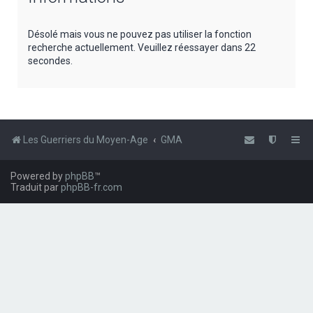
e
r
Désolé mais vous ne pouvez pas utiliser la fonction
recherche actuellement. Veuillez réessayer dans 22
c
secondes.
h
e
r
Les Guerriers du Moyen-Age
GMA
Powered by
phpBB
™
Traduit par
phpBB-fr.com