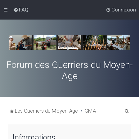
FAQ
Connexion
Forum des Guerriers du Moyen-
Age
R
Les Guerriers du Moyen-Age
GMA
e
c
Informations
h