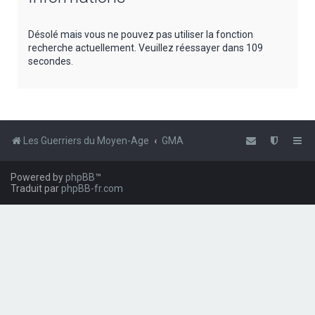
e
r
Désolé mais vous ne pouvez pas utiliser la fonction
recherche actuellement. Veuillez réessayer dans 109
c
secondes.
h
e
r
Les Guerriers du Moyen-Age
GMA
Powered by
phpBB
™
Traduit par
phpBB-fr.com