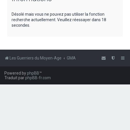
e
r
Désolé mais vous ne pouvez pas utiliser la fonction
recherche actuellement. Veuillez réessayer dans 18
c
secondes.
h
e
r
Les Guerriers du Moyen-Age
GMA
Powered by
phpBB
™
Traduit par
phpBB-fr.com