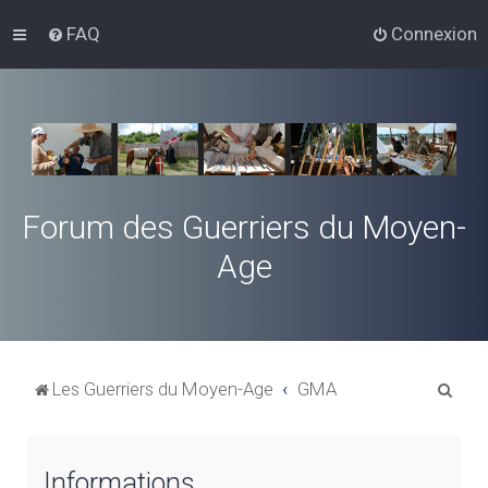
FAQ
Connexion
Forum des Guerriers du Moyen-
Age
R
Les Guerriers du Moyen-Age
GMA
e
c
Informations
h