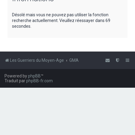
e
r
Désolé mais vous ne pouvez pas utiliser la fonction
recherche actuellement. Veuillez réessayer dans 69
c
secondes.
h
e
r
Les Guerriers du Moyen-Age
GMA
Powered by
phpBB
™
Traduit par
phpBB-fr.com