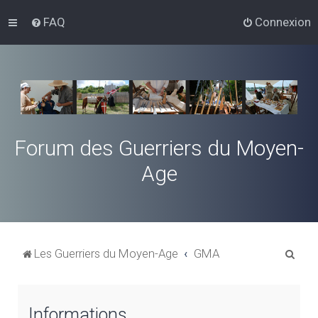
FAQ
Connexion
Forum des Guerriers du Moyen-
Age
R
Les Guerriers du Moyen-Age
GMA
e
c
Informations
h