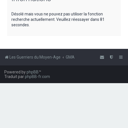
e
r
Désolé mais vous ne pouvez pas utiliser la fonction
recherche actuellement. Veuillez réessayer dans 81
c
secondes.
h
e
r
Les Guerriers du Moyen-Age
GMA
Powered by
phpBB
™
Traduit par
phpBB-fr.com