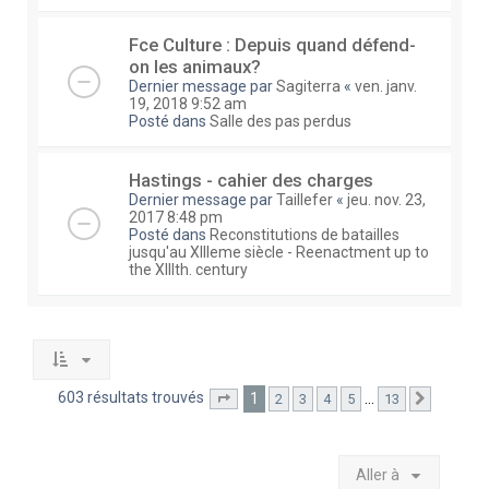
Fce Culture : Depuis quand défend-
on les animaux?
Dernier message par
Sagiterra
«
ven. janv.
19, 2018 9:52 am
Posté dans
Salle des pas perdus
Hastings - cahier des charges
Dernier message par
Taillefer
«
jeu. nov. 23,
2017 8:48 pm
Posté dans
Reconstitutions de batailles
jusqu'au XIIIeme siècle - Reenactment up to
the XIIIth. century
603 résultats trouvés
1
…
2
3
4
5
13
Page
1
sur
13
Suivante
Aller à