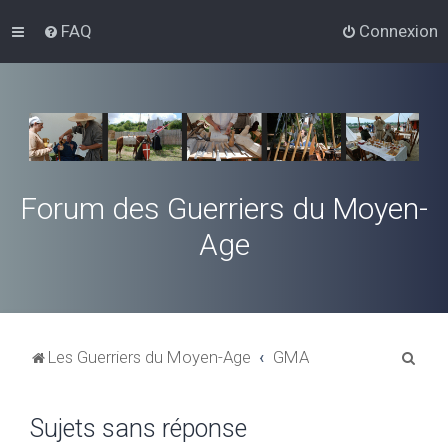
FAQ
Connexion
Forum des Guerriers du Moyen-
Age
R
Les Guerriers du Moyen-Age
GMA
e
c
Sujets sans réponse
h