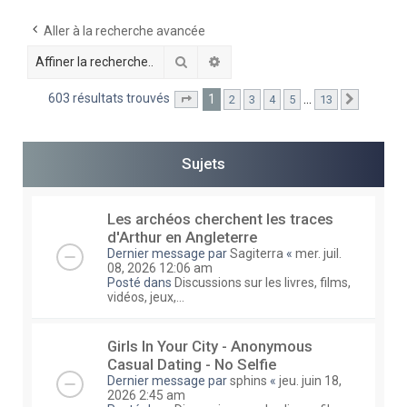
e
Aller à la recherche avancée
r
Rechercher
Recherche avancée
c
h
603 résultats trouvés
1
…
2
3
4
5
13
Page
1
sur
13
Suivante
e
r
Sujets
Les archéos cherchent les traces
d'Arthur en Angleterre
Dernier message par
Sagiterra
«
mer. juil.
08, 2026 12:06 am
Posté dans
Discussions sur les livres, films,
vidéos, jeux,...
Girls In Your City - Anonymous
Casual Dating - No Selfie
Dernier message par
sphins
«
jeu. juin 18,
2026 2:45 am