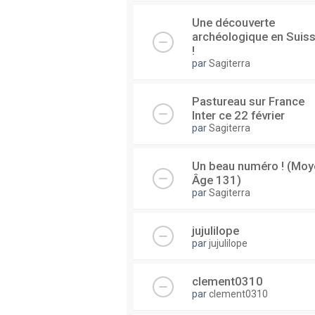
Une découverte
archéologique en Suis
!
par
Sagiterra
Pastureau sur France
Inter ce 22 février
par
Sagiterra
Un beau numéro ! (Moy
Âge 131)
par
Sagiterra
jujulilope
par
jujulilope
clement0310
par
clement0310