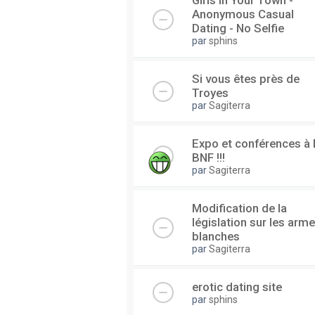
Girls In Your Town -
Anonymous Casual
Dating - No Selfie
par
sphins
Si vous êtes près de
Troyes
par
Sagiterra
Expo et conférences à 
BNF !!!
par
Sagiterra
Modification de la
législation sur les arm
blanches
par
Sagiterra
erotic dating site
par
sphins