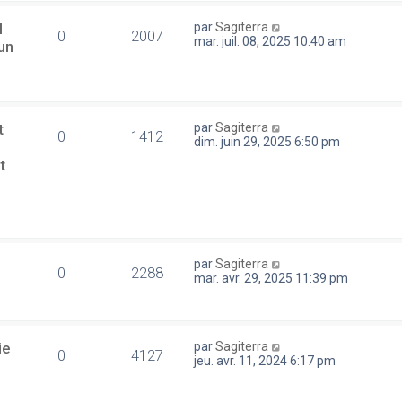
l
par
Sagiterra
0
2007
mar. juil. 08, 2025 10:40 am
un
t
par
Sagiterra
0
1412
dim. juin 29, 2025 6:50 pm
t
par
Sagiterra
0
2288
mar. avr. 29, 2025 11:39 pm
ie
par
Sagiterra
0
4127
jeu. avr. 11, 2024 6:17 pm