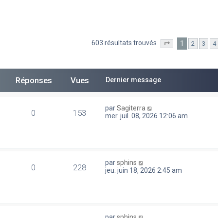
603 résultats trouvés
1
2
3
4
he avancée
Page
1
sur
13
Réponses
Vues
Dernier message
par
Sagiterra
0
153
mer. juil. 08, 2026 12:06 am
par
sphins
0
228
jeu. juin 18, 2026 2:45 am
par
sphins