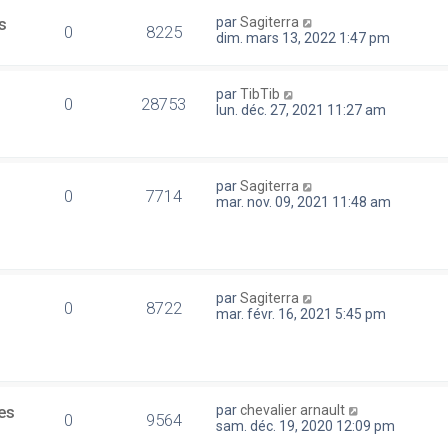
s
par
Sagiterra
0
8225
dim. mars 13, 2022 1:47 pm
par
TibTib
0
28753
lun. déc. 27, 2021 11:27 am
par
Sagiterra
0
7714
mar. nov. 09, 2021 11:48 am
par
Sagiterra
0
8722
mar. févr. 16, 2021 5:45 pm
es
par
chevalier arnault
0
9564
sam. déc. 19, 2020 12:09 pm