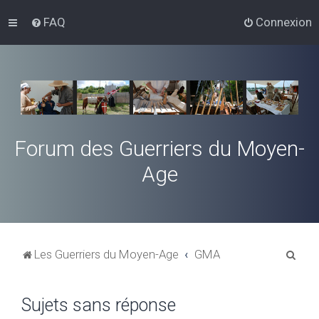
FAQ
Connexion
Forum des Guerriers du Moyen-
Age
R
Les Guerriers du Moyen-Age
GMA
e
c
Sujets sans réponse
h