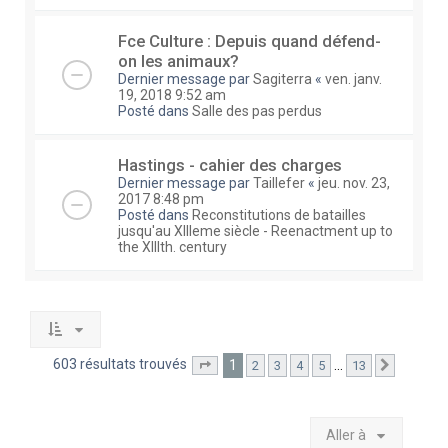
Fce Culture : Depuis quand défend-
on les animaux?
Dernier message par
Sagiterra
«
ven. janv.
19, 2018 9:52 am
Posté dans
Salle des pas perdus
Hastings - cahier des charges
Dernier message par
Taillefer
«
jeu. nov. 23,
2017 8:48 pm
Posté dans
Reconstitutions de batailles
jusqu'au XIIIeme siècle - Reenactment up to
the XIIIth. century
603 résultats trouvés
1
…
2
3
4
5
13
Page
1
sur
13
Suivante
Aller à