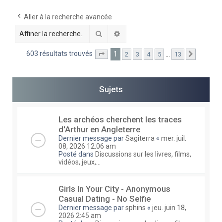
e
Aller à la recherche avancée
r
Rechercher
Recherche avancée
c
h
603 résultats trouvés
1
…
2
3
4
5
13
Page
1
sur
13
Suivante
e
r
Sujets
Les archéos cherchent les traces
d'Arthur en Angleterre
Dernier message par
Sagiterra
«
mer. juil.
08, 2026 12:06 am
Posté dans
Discussions sur les livres, films,
vidéos, jeux,...
Girls In Your City - Anonymous
Casual Dating - No Selfie
Dernier message par
sphins
«
jeu. juin 18,
2026 2:45 am