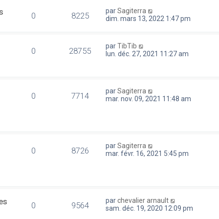
s
par
Sagiterra
0
8225
dim. mars 13, 2022 1:47 pm
par
TibTib
0
28755
lun. déc. 27, 2021 11:27 am
par
Sagiterra
0
7714
mar. nov. 09, 2021 11:48 am
par
Sagiterra
0
8726
mar. févr. 16, 2021 5:45 pm
es
par
chevalier arnault
0
9564
sam. déc. 19, 2020 12:09 pm