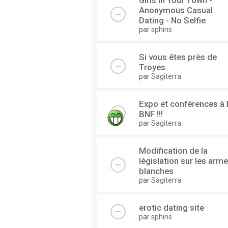
Girls In Your Town -
Anonymous Casual
Dating - No Selfie
par
sphins
Si vous êtes près de
Troyes
par
Sagiterra
Expo et conférences à 
BNF !!!
par
Sagiterra
Modification de la
législation sur les arm
blanches
par
Sagiterra
erotic dating site
par
sphins