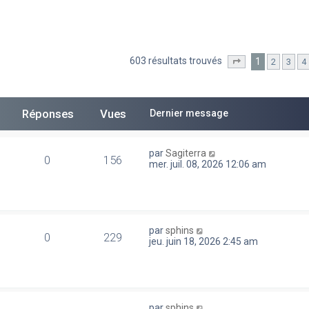
603 résultats trouvés
1
2
3
4
he avancée
Page
1
sur
13
Réponses
Vues
Dernier message
par
Sagiterra
0
156
mer. juil. 08, 2026 12:06 am
par
sphins
0
229
jeu. juin 18, 2026 2:45 am
par
sphins