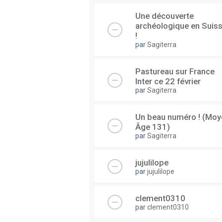
Une découverte
archéologique en Suis
!
par
Sagiterra
Pastureau sur France
Inter ce 22 février
par
Sagiterra
Un beau numéro ! (Moy
Âge 131)
par
Sagiterra
jujulilope
par
jujulilope
clement0310
par
clement0310