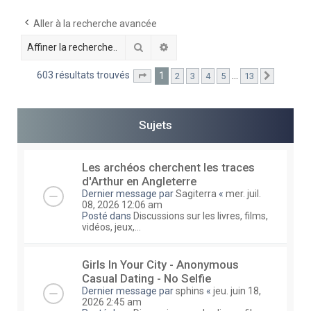
e
Aller à la recherche avancée
r
Rechercher
Recherche avancée
c
h
603 résultats trouvés
1
…
2
3
4
5
13
Page
1
sur
13
Suivante
e
r
Sujets
Les archéos cherchent les traces
d'Arthur en Angleterre
Dernier message par
Sagiterra
«
mer. juil.
08, 2026 12:06 am
Posté dans
Discussions sur les livres, films,
vidéos, jeux,...
Girls In Your City - Anonymous
Casual Dating - No Selfie
Dernier message par
sphins
«
jeu. juin 18,
2026 2:45 am