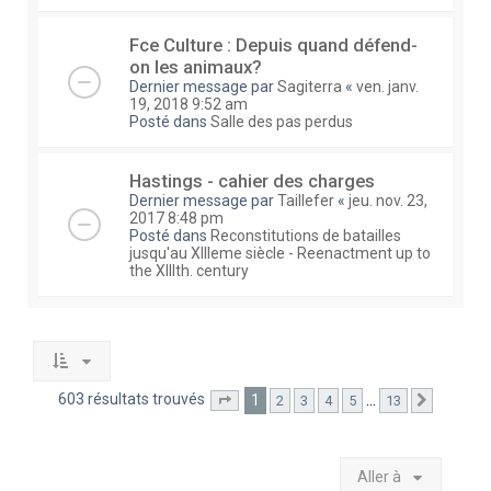
Fce Culture : Depuis quand défend-
on les animaux?
Dernier message par
Sagiterra
«
ven. janv.
19, 2018 9:52 am
Posté dans
Salle des pas perdus
Hastings - cahier des charges
Dernier message par
Taillefer
«
jeu. nov. 23,
2017 8:48 pm
Posté dans
Reconstitutions de batailles
jusqu'au XIIIeme siècle - Reenactment up to
the XIIIth. century
603 résultats trouvés
1
…
2
3
4
5
13
Page
1
sur
13
Suivante
Aller à