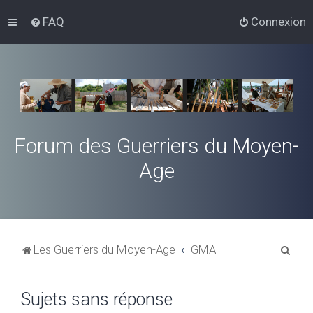
FAQ
Connexion
Forum des Guerriers du Moyen-
Age
R
Les Guerriers du Moyen-Age
GMA
e
c
Sujets sans réponse
h