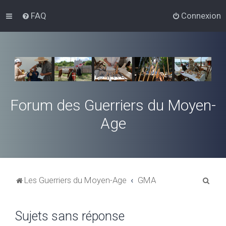
FAQ
Connexion
Forum des Guerriers du Moyen-
Age
R
Les Guerriers du Moyen-Age
GMA
e
c
Sujets sans réponse
h