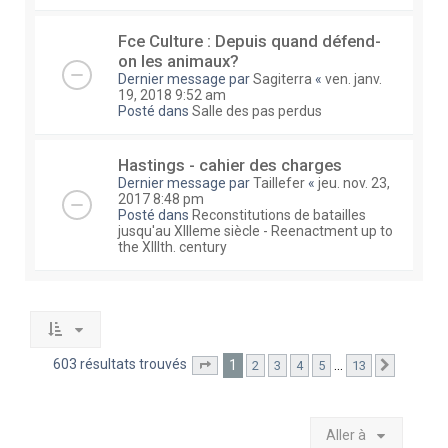
Fce Culture : Depuis quand défend-
on les animaux?
Dernier message par
Sagiterra
«
ven. janv.
19, 2018 9:52 am
Posté dans
Salle des pas perdus
Hastings - cahier des charges
Dernier message par
Taillefer
«
jeu. nov. 23,
2017 8:48 pm
Posté dans
Reconstitutions de batailles
jusqu'au XIIIeme siècle - Reenactment up to
the XIIIth. century
603 résultats trouvés
1
…
2
3
4
5
13
Page
1
sur
13
Suivante
Aller à