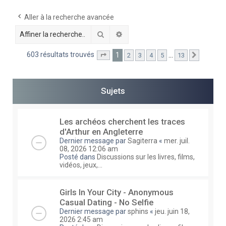
e
Aller à la recherche avancée
r
Rechercher
Recherche avancée
c
h
603 résultats trouvés
1
…
2
3
4
5
13
Page
1
sur
13
Suivante
e
r
Sujets
Les archéos cherchent les traces
d'Arthur en Angleterre
Dernier message par
Sagiterra
«
mer. juil.
08, 2026 12:06 am
Posté dans
Discussions sur les livres, films,
vidéos, jeux,...
Girls In Your City - Anonymous
Casual Dating - No Selfie
Dernier message par
sphins
«
jeu. juin 18,
2026 2:45 am